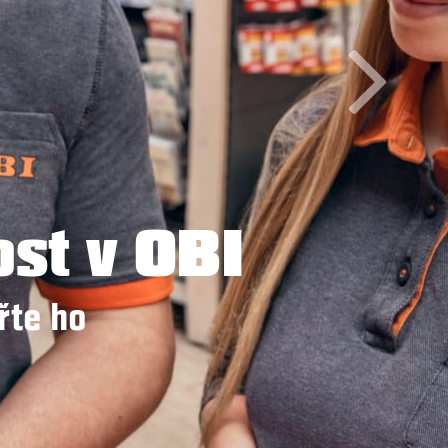
ost v OBI
řte ho