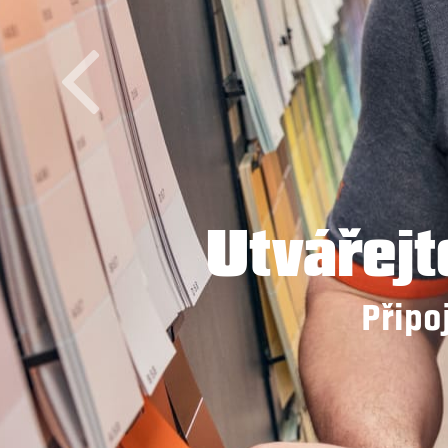
Utvářejt
Připo