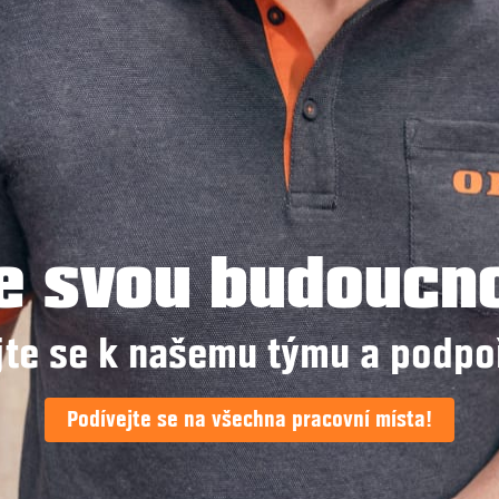
e svou budoucn
jte se k našemu týmu a podpo
Podívejte se na všechna pracovní místa!